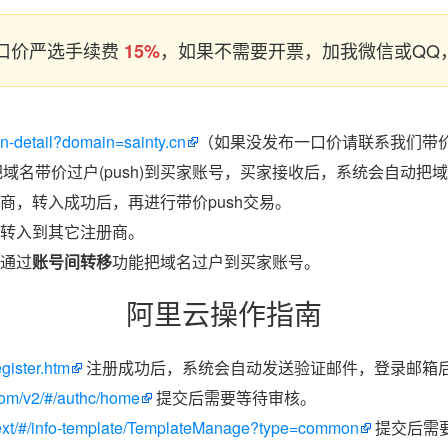
口价严选手续费
，如果不需要开票，加我微信或QQ，
15%
in-detail?domain=sainty.cn
（如果没发布一口价请联系我们带价p
把域名带价过户(push)到买家账号，买家接收后，系统会自动把
商，转入成功后，再进行带价push交易。
转入到其它注册商。
通过
账号间转移
功能把域名过户到买家账号。
阿里云操作指南
egister.htm
注册成功后，系统会自动发送验证邮件，登录邮箱
.com/v2/#/authc/home
提交后需要等待审核。
/next/#/info-template/TemplateManage?type=common
提交后需