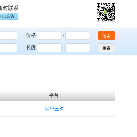
随时联系
价格
-
搜索
长度
-
重置
平台
阿里云