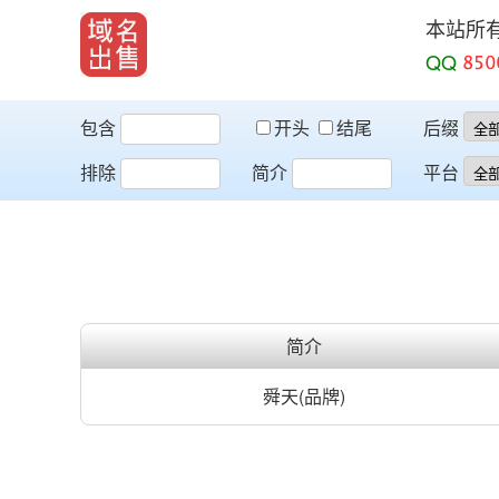
本站所
QQ
包含
开头
结尾
后缀
排除
简介
平台
简介
舜天(品牌)