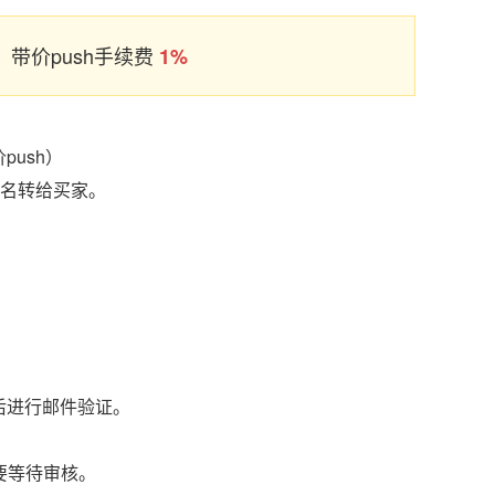
带价push手续费
1%
ush）
域名转给买家。
后进行邮件验证。
要等待审核。